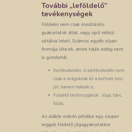
További „leföldelő”
tevékenységek
Földelni nem csak meditációs
gyakorlatok által, vagy cipő nélkül
sétálva lehet. Számos egyéb olyan
formája létezik, amire talán eddig nem
is gondoltál.
Kertészkedés: A kertészkedés nem
csak a virágoknak és a kertnek tesz
jót, hanem nekünk is.
Földelő testmozgások : Jóga, tánc,
futás.
Az alábbi videón például egy szuper
reggeli földelő jógagyakorlatkor