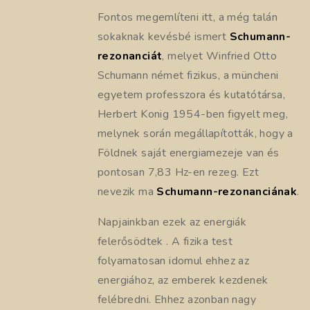
Fontos megemlíteni itt, a még talán
sokaknak kevésbé ismert
Schumann-
rezonanciát
, melyet Winfried Otto
Schumann német fizikus, a müncheni
egyetem professzora és kutatótársa,
Herbert Konig 1954-ben figyelt meg,
melynek során megállapították, hogy a
Földnek saját energiamezeje van és
pontosan 7,83 Hz-en rezeg. Ezt
nevezik ma
Schumann-rezonanciának
.
Napjainkban ezek az energiák
felerősödtek . A fizika test
folyamatosan idomul ehhez az
energiához, az emberek kezdenek
felébredni. Ehhez azonban nagy