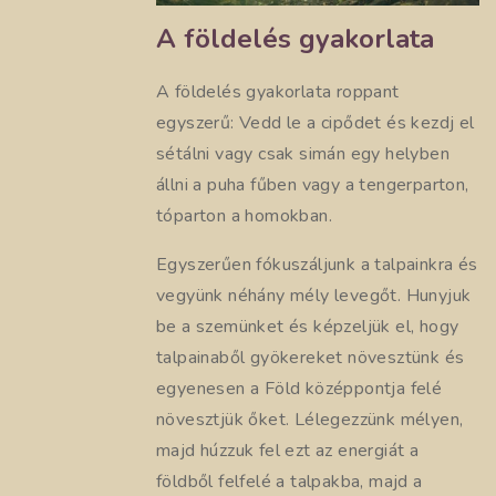
A földelés gyakorlata
A földelés gyakorlata roppant
egyszerű: Vedd le a cipődet és kezdj el
sétálni vagy csak simán egy helyben
állni a puha fűben vagy a tengerparton,
tóparton a homokban.
Egyszerűen fókuszáljunk a talpainkra és
vegyünk néhány mély levegőt. Hunyjuk
be a szemünket és képzeljük el, hogy
talpainaből gyökereket növesztünk és
egyenesen a Föld középpontja felé
növesztjük őket. Lélegezzünk mélyen,
majd húzzuk fel ezt az energiát a
földből felfelé a talpakba, majd a