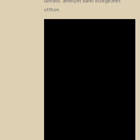
látható, amelyet bárki elvégezhet
otthon.