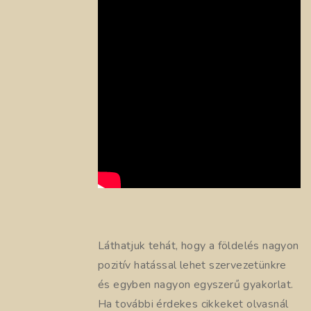
Láthatjuk tehát, hogy a földelés nagyon
pozitív hatással lehet szervezetünkre
és egyben nagyon egyszerű gyakorlat.
Ha további érdekes cikkeket olvasnál