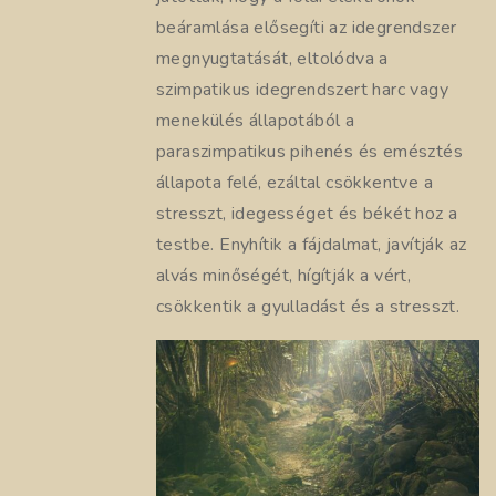
beáramlása elősegíti az idegrendszer
megnyugtatását, eltolódva a
szimpatikus idegrendszert harc vagy
menekülés állapotából a
paraszimpatikus pihenés és emésztés
állapota felé, ezáltal csökkentve a
stresszt, idegességet és békét hoz a
testbe. Enyhítik a fájdalmat, javítják az
alvás minőségét, hígítják a vért,
csökkentik a gyulladást és a stresszt.