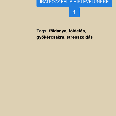
IRATKOZZ FEL A HÍRLEVELÜNKRE
Tags:
földanya
,
földelés
,
gyökércsakra
,
stresszoldás