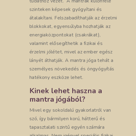
tudathoz vezet. A mantrák különféle
szinteken képesek gyógyítani és
átalakítani. Felszabadíthatják az érzelmi
blokkokat, egyensúlyba hozhatják az
energiaközpontokat (csakrákat),
valamint elősegíthetik a fizikai és
érzelmi jólétet, mivel az ember egész
lányét áthatják. A mantra jóga tehát a
személyes növekedés és öngyógyítás
hatékony eszköze lehet.
Kinek lehet haszna a
mantra jógából?
Mivel egy sokoldalú gyakorlatról van
szó, így bármilyen korú, hátterű és
tapasztalati szintű egyén számára
alkalmas. Nem igényel speciális fizikai