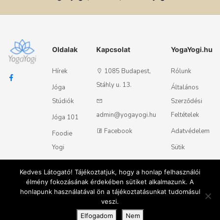
Oldalak
Kapcsolat
YogaYogi.hu
Hírek
1085 Budapest,
Rólunk
Stáhly u. 13.
Jóga
Általános
Stúdiók
Szerződési
admin@yogayogi.hu
Feltételek
Jóga 101
Facebook
Adatvédelem
Foodie
Yogi
Sütik
Kapcsolat
Kedves Látogató! Tájékoztatjuk, hogy a honlap felhasználói
élmény fokozásának érdekében sütiket alkalmazunk. A
honlapunk használatával ön a tájékoztatásunkat tudomásul
Magyar
English
© 2018 - 2026 Yogayogi.hu - Minden jog fenntartva
veszi.
Elfogadom
Nem