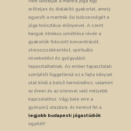
Mint láthatjuk a mantra jóga egy
erőteljes és átalakító gyakorlat, amely
egyesíti a mantrák ősi bölcsességét a
jóga holisztikus előnyeivel. A szent
hangok ritmikus ismétlése révén a
gyakorlók fokozott koncentrációt,
stresszcsökkentést, spirituális
növekedést és gyógyulást
tapasztalhatnak. Az ember tapasztalati
szintjétől függetlenül ez a fajta irányzat
utat kínál a belső harmóniához, valamint
az énnel és az istenivel való mélyebb
kapcsolathoz. Vágj bele erre a
gyönyörű utazásra, és keresd fel a
legjobb budapesti jógastúdiók
egyikét!