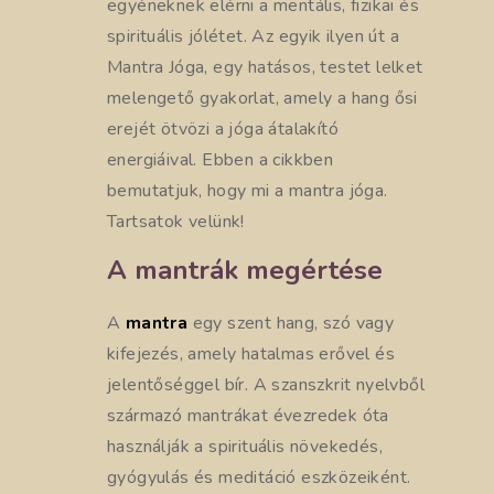
egyéneknek elérni a mentális, fizikai és
spirituális jólétet. Az egyik ilyen út a
Mantra Jóga, egy hatásos, testet lelket
melengető gyakorlat, amely a hang ősi
erejét ötvözi a jóga átalakító
energiáival. Ebben a cikkben
bemutatjuk, hogy mi a mantra jóga.
Tartsatok velünk!
A mantrák megértése
A
mantra
egy szent hang, szó vagy
kifejezés, amely hatalmas erővel és
jelentőséggel bír. A szanszkrit nyelvből
származó mantrákat évezredek óta
használják a spirituális növekedés,
gyógyulás és meditáció eszközeiként.