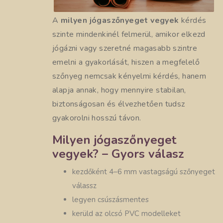
A
milyen jógaszőnyeget vegyek
kérdés
szinte mindenkinél felmerül, amikor elkezd
jógázni vagy szeretné magasabb szintre
emelni a gyakorlását, hiszen a megfelelő
szőnyeg nemcsak kényelmi kérdés, hanem
alapja annak, hogy mennyire stabilan,
biztonságosan és élvezhetően tudsz
gyakorolni hosszú távon.
Milyen jógaszőnyeget
vegyek? – Gyors válasz
kezdőként 4–6 mm vastagságú szőnyeget
válassz
legyen csúszásmentes
kerüld az olcsó PVC modelleket