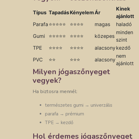
Kinek
Típus
Tapadás
Kényelem
Ár
ajánlott
Parafa
⭐⭐⭐⭐⭐
⭐⭐⭐⭐
magas
haladó
minden
Gumi
⭐⭐⭐⭐⭐
⭐⭐⭐⭐
közepes
szint
TPE
⭐⭐⭐⭐
⭐⭐⭐⭐
alacsony
kezdő
nem
PVC
⭐⭐
⭐⭐⭐
alacsony
ajánlott
Milyen jógaszőnyeget
vegyek?
Ha biztosra mennél:
természetes gumi → univerzális
parafa → prémium
TPE → kezdő
Hol érdemes jógaszőnyeget