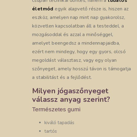
csupán technikai döntés, hanem a
tudatos
életmód
egyik alapvető része is, hiszen az
eszköz, amelyen nap mint nap gyakorolsz,
közvetlen kapcsolatban áll a testeddel, a
mozgásoddal és azzal a minőséggel,
amelyet beengedsz a mindennapjaidba,
ezért nem mindegy, hogy egy gyors, olcsó
megoldást választasz, vagy egy olyan
szőnyeget, amely hosszú távon is támogatja
a stabilitást és a fejlődést.
Milyen jógaszőnyeget
válassz anyag szerint?
Természetes gumi
kiváló tapadás
tartós