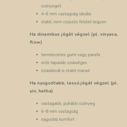
szőnyeget
4–6 mm vastagság ideális
stabil, nem csúszós felület legyen
Ha dinamikus jógát végzel (pl. vinyasa,
flow)
természetes gumi vagy parafa
erős tapadás szükséges
izzadásnál is stabil marad
Ha nyugodtabb, lassú jógát végzel (pl.
yin, hatha)
vastagabb, puhább szőnyeg
6–8 mm vastagság
nagyobb komfort