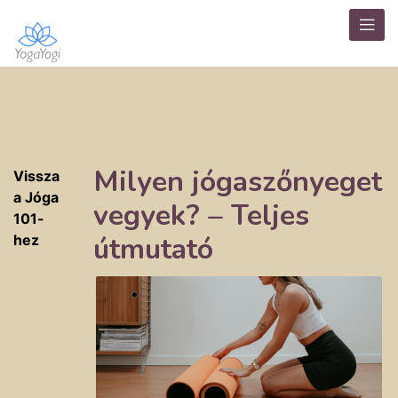
Milyen jógaszőnyeget
Vissza
a Jóga
vegyek? – Teljes
101-
útmutató
hez