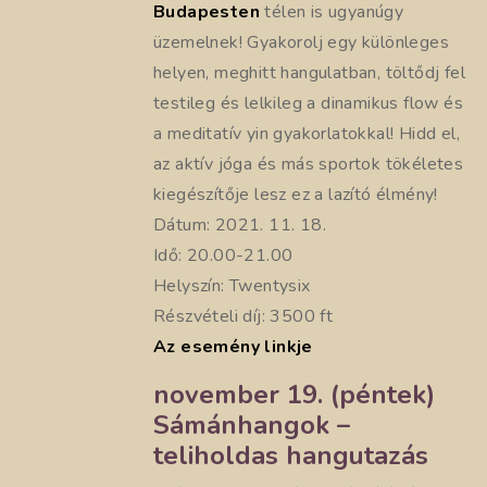
Budapesten
télen is ugyanúgy
üzemelnek! Gyakorolj egy különleges
helyen, meghitt hangulatban, töltődj fel
testileg és lelkileg a dinamikus flow és
a meditatív yin gyakorlatokkal! Hidd el,
az aktív jóga és más sportok tökéletes
kiegészítője lesz ez a lazító élmény!
Dátum: 2021. 11. 18.
Idő: 20.00-21.00
Helyszín: Twentysix
Részvételi díj: 3500 ft
Az esemény linkje
november 19. (péntek)
Sámánhangok –
teliholdas hangutazás