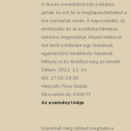
A tea és a meditáció kéz a kézben
járnak, és ezt te is megtapasztalhatod a
tea szertartás során. A kapcsolódás, az
elmélyülés és az esztétika hármasa
neked is megmutatja, milyen hatással
tud lenni a lelkedre egy teázással
egybekötött meditációs folyamat.
Mélyülj el és tisztítsd meg az elméd!
Dátum: 2021. 11. 24.
Idő: 17.00-19.00
Helyszín: Flow Stúdió
Részvételi díj: 3000 Ft
Az esemény linkje
Szeretnél még többet megtudni a