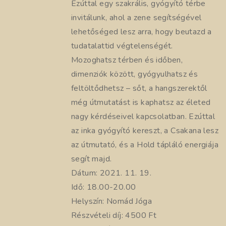
Ezúttal egy szakrális, gyógyító térbe
invitálunk, ahol a zene segítségével
lehetőséged lesz arra, hogy beutazd a
tudatalattid végtelenségét.
Mozoghatsz térben és időben,
dimenziók között, gyógyulhatsz és
feltöltődhetsz – sőt, a hangszerektől
még útmutatást is kaphatsz az életed
nagy kérdéseivel kapcsolatban. Ezúttal
az inka gyógyító kereszt, a Csakana lesz
az útmutató, és a Hold tápláló energiája
segít majd.
Dátum: 2021. 11. 19.
Idő: 18.00-20.00
Helyszín: Nomád Jóga
Részvételi díj: 4500 Ft