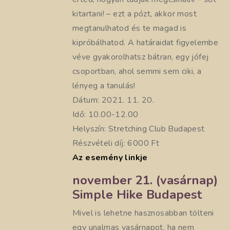
kitartani! – ezt a pózt, akkor most
megtanulhatod és te magad is
kipróbálhatod. A határaidat figyelembe
véve gyakorolhatsz bátran, egy jófej
csoportban, ahol semmi sem ciki, a
lényeg a tanulás!
Dátum: 2021. 11. 20.
Idő: 10.00-12.00
Helyszín: Stretching Club Budapest
Részvételi díj: 6000 Ft
Az esemény linkje
november 21. (vasárnap)
Simple Hike Budapest
Mivel is lehetne hasznosabban tölteni
egy unalmas vasárnapot, ha nem