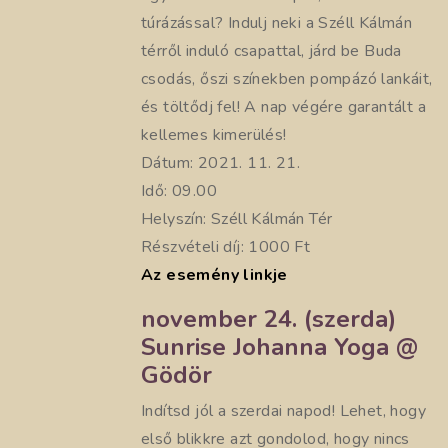
túrázással? Indulj neki a Széll Kálmán
térről induló csapattal, járd be Buda
csodás, őszi színekben pompázó lankáit,
és töltődj fel! A nap végére garantált a
kellemes kimerülés!
Dátum: 2021. 11. 21.
Idő: 09.00
Helyszín: Széll Kálmán Tér
Részvételi díj: 1000 Ft
Az esemény linkje
november 24. (szerda)
Sunrise Johanna Yoga @
Gödör
Indítsd jól a szerdai napod! Lehet, hogy
első blikkre azt gondolod, hogy nincs