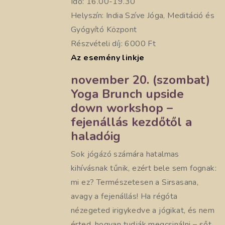
Idő: 16.00-19.30
Helyszín: India Szíve Jóga, Meditáció és
Gyógyító Központ
Részvételi díj: 6000 Ft
Az esemény linkje
november 20. (szombat)
Yoga Brunch upside
down workshop –
fejenállás kezdőtől a
haladóig
Sok jógázó számára hatalmas
kihívásnak tűnik, ezért bele sem fognak:
mi ez? Természetesen a Sirsasana,
avagy a fejenállás! Ha régóta
nézegeted irigykedve a jógikat, és nem
érted, hogyan tudják megcsinálni – sőt