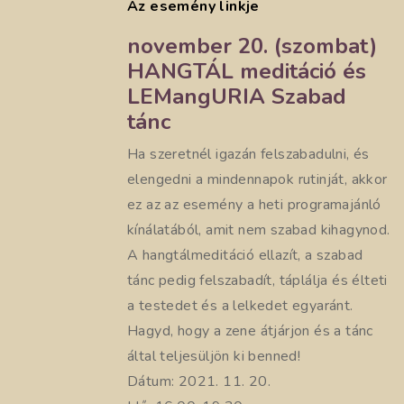
Az esemény linkje
november 20. (szombat)
HANGTÁL meditáció és
LEMangURIA Szabad
tánc
Ha szeretnél igazán felszabadulni, és
elengedni a mindennapok rutinját, akkor
ez az az esemény a heti programajánló
kínálatából, amit nem szabad kihagynod.
A hangtálmeditáció ellazít, a szabad
tánc pedig felszabadít, táplálja és élteti
a testedet és a lelkedet egyaránt.
Hagyd, hogy a zene átjárjon és a tánc
által teljesüljön ki benned!
Dátum: 2021. 11. 20.