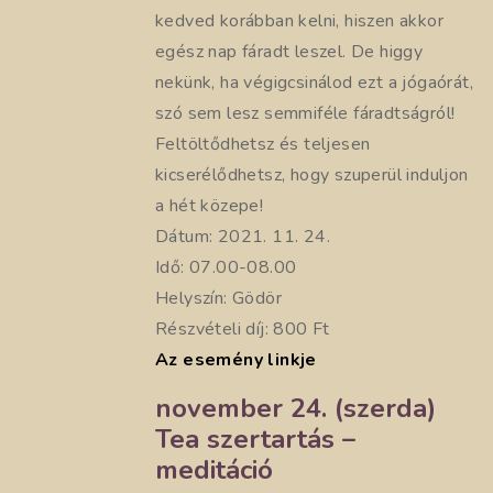
kedved korábban kelni, hiszen akkor
egész nap fáradt leszel. De higgy
nekünk, ha végigcsinálod ezt a jógaórát,
szó sem lesz semmiféle fáradtságról!
Feltöltődhetsz és teljesen
kicserélődhetsz, hogy szuperül induljon
a hét közepe!
Dátum: 2021. 11. 24.
Idő: 07.00-08.00
Helyszín: Gödör
Részvételi díj: 800 Ft
Az esemény linkje
november 24. (szerda)
Tea szertartás –
meditáció