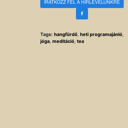
IRATKOZZ FEL A HÍRLEVELÜNKRE
Tags:
hangfürdő
,
heti programajánló
,
jóga
,
meditáció
,
tea