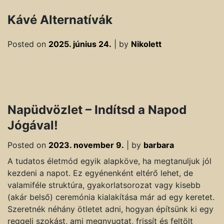
Kávé Alternatívák
Posted on
2025. június 24.
|
by
Nikolett
Napüdvözlet – Indítsd a Napod
Jógával!
Posted on
2023. november 9.
|
by
barbara
A tudatos életmód egyik alapköve, ha megtanuljuk jól
kezdeni a napot. Ez egyénenként eltérő lehet, de
valamiféle struktúra, gyakorlatsorozat vagy kisebb
(akár belső) ceremónia kialakítása már ad egy keretet.
Szeretnék néhány ötletet adni, hogyan építsünk ki egy
reggeli szokást, ami megnyugtat, frissít és feltölt