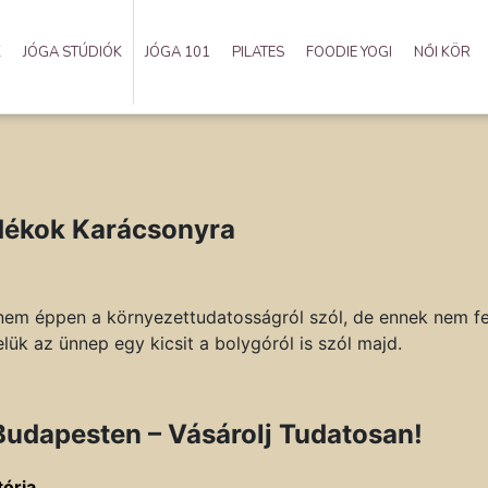
K
JÓGA STÚDIÓK
JÓGA 101
PILATES
FOODIE YOGI
NŐI KÖR
dékok Karácsonyra
m éppen a környezettudatosságról szól, de ennek nem felté
lük az ünnep egy kicsit a bolygóról is szól majd.
udapesten – Vásárolj Tudatosan!
tória