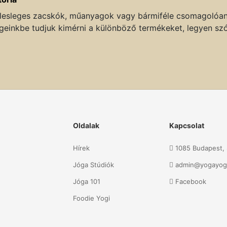
esleges zacskók, műanyagok vagy bármiféle csomagolóanya
geinkbe tudjuk kimérni a különböző termékeket, legyen szó
Oldalak
Kapcsolat
Hírek
1085 Budapest, S
Jóga Stúdiók
admin@yogayog
Jóga 101
Facebook
Foodie Yogi