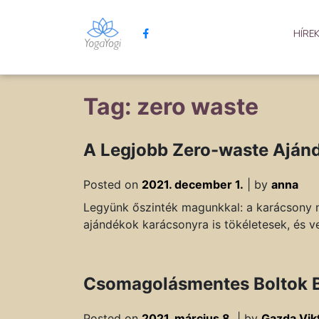
HÍRE
Tag: zero waste
A Legjobb Zero-waste Aján
Posted on
2021. december 1.
|
by
anna
Legyünk őszinték magunkkal: a karácsony ne
ajándékok karácsonyra is tökéletesek, és ve
Csomagolásmentes Boltok B
Posted on
2021. március 8.
|
by
Gazda Vik