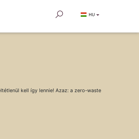
HU
tlenül kell így lennie! Azaz: a zero-waste