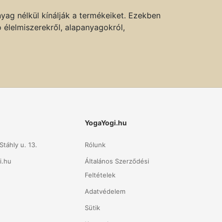
g nélkül kínálják a termékeiket. Ezekben
 élelmiszerekről, alapanyagokról,
YogaYogi.hu
táhly u. 13.
Rólunk
i.hu
Általános Szerződési
Feltételek
Adatvédelem
Sütik