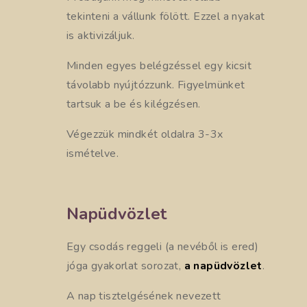
tekinteni a vállunk fölött. Ezzel a nyakat
is aktivizáljuk.
Minden egyes belégzéssel egy kicsit
távolabb nyújtózzunk. Figyelmünket
tartsuk a be és kilégzésen.
Végezzük mindkét oldalra 3-3x
ismételve.
Napüdvözlet
Egy csodás reggeli (a nevéből is ered)
jóga gyakorlat sorozat,
a napüdvözlet
.
A nap tisztelgésének nevezett