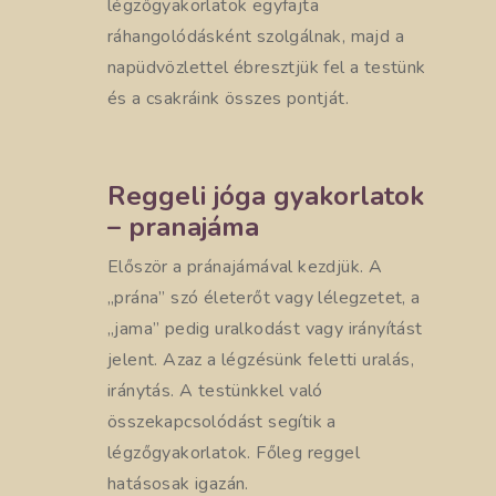
légzőgyakorlatok egyfajta
ráhangolódásként szolgálnak, majd a
napüdvözlettel ébresztjük fel a testünk
és a csakráink összes pontját.
Reggeli jóga gyakorlatok
– pranajáma
Először a pránajámával kezdjük. A
„prána” szó életerőt vagy lélegzetet, a
„jama” pedig uralkodást vagy irányítást
jelent. Azaz a légzésünk feletti uralás,
iránytás. A testünkkel való
összekapcsolódást segítik a
légzőgyakorlatok. Főleg reggel
hatásosak igazán.