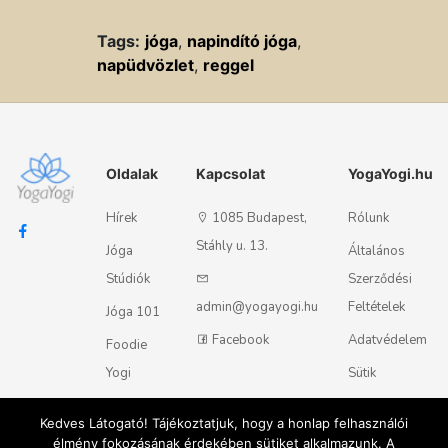
Tags:
jóga
,
napindító jóga
,
napüdvözlet
,
reggel
Oldalak
Kapcsolat
YogaYogi.hu
Hírek
1085 Budapest,
Rólunk
Stáhly u. 13.
Jóga
Általános
Stúdiók
Szerződési
admin@yogayogi.hu
Feltételek
Jóga 101
Facebook
Adatvédelem
Foodie
Yogi
Sütik
Kapcsolat
Kedves Látogató! Tájékoztatjuk, hogy a honlap felhasználói
élmény fokozásának érdekében sütiket alkalmazunk. A