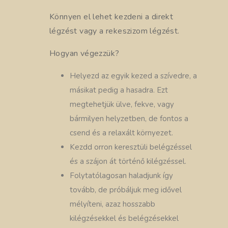
Könnyen el lehet kezdeni a direkt
légzést vagy a rekeszizom légzést.
Hogyan végezzük?
Helyezd az egyik kezed a szívedre, a
másikat pedig a hasadra. Ezt
megtehetjük ülve, fekve, vagy
bármilyen helyzetben, de fontos a
csend és a relaxált környezet.
Kezdd orron keresztüli belégzéssel
és a szájon át történő kilégzéssel.
Folytatólagosan haladjunk így
tovább, de próbáljuk meg idővel
mélyíteni, azaz hosszabb
kilégzésekkel és belégzésekkel