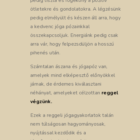
pedig tiszta és fogékony a pozitív
ötletekre és gondolatokra. A légzésünk
pedig elmélyült és készen áll arra, hogy
a kedvenc jóga pózainkkal
összekapcsoljuk. Energiánk pedig csak
arra vár, hogy felpezsdüljön a hosszú
pihenés után.
Számtalan ászana és jógapóz van,
amelyek mind elképesztő előnyökkel
járnak, de érdemes kiválasztani
néhányat, amelyeket célzottan
reggel
végzünk.
Ezek a reggeli jógagyakorlatok talán
nem túlságosan hagyományosak,
nyújtással kezdődik és a