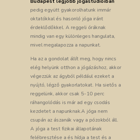
Budapest legjobb jógastúdióiban
pedig együtt gyakorolhatunk immár
oktatókkal és hasonló jóga iránt
érdeklődőkkel. A reggeli óráknak
mindig van egy különleges hangulata,
mivel megalapozza a napunkat.
Ha az a gondolat állít meg, hogy nincs
elég helyünk otthon a jógázáshoz, akkor
végezzük az ágyból például ezeket a
nyújtó, légző gyakorlatokat. Ha sietős a
reggelünk, akkor csak 5-10 perc
ráhangolódás is már ad egy csodás
kezdetet a napunknak.A jóga nem
csupán az ászanák vagy a pózokból áll.
A jóga a test fizikai állapotának
felébresztése a és hídja a test és a