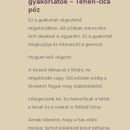
gyakorlatok – Tehén-cica
póz
Ez a gyakorlat végezhető
négykézlábon, ülő pózban, keresztbe
tett lábakkal is egyaránt. Ez a gyakorlat
megnyújtja és kiterjeszti a gerincet.
Hogyan kell végezni:
A kezeid támaszd a földre, ha
négykézláb vagy. Ülő pózban pedig a
térdeket fogjuk meg stabilitásként.
Lélegezzünk be, és homorítsuk a hátat,
a hasat és a nyakat is felfelé tolva.
Annak ellenére, hogy a has előre
mozog, tartsd köldököd kissé behúzva.