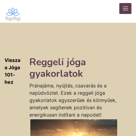
Reggeli jóga
Vissza
a Jóga
gyakorlatok
101-
hez
Pránajáma, nyújtás, csavarás és a
napüdvözlet. Ezek a reggeli jóga
gyakorlatok egyszerűek és könnyűek,
amelyek segítenek pozitívan és
energikusan indítani a napodat!