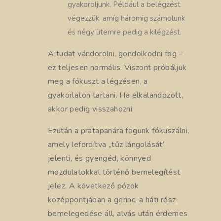
gyakoroljunk. Például a belégzést
végezzük, amíg háromig számolunk
és négy ütemre pedig a kilégzést.
A tudat vándorolni, gondolkodni fog –
ez teljesen normális. Viszont próbáljuk
meg a fókuszt a légzésen, a
gyakorlaton tartani. Ha elkalandozott,
akkor pedig visszahozni.
Ezután a pratapanára fogunk fókuszálni,
amely lefordítva „tűz lángolását”
jelenti, és gyengéd, könnyed
mozdulatokkal történő bemelegítést
jelez. A következő pózok
középpontjában a gerinc, a háti rész
bemelegedése áll, alvás után érdemes