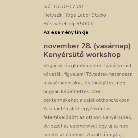
Idő: 15.00-17.00
Helyszín: Yoga Labor Studio
Részvételi díj: 6500 ft
Az esemény linkje
november 28. (vasárnap)
Kenyérsütő workshop
Vegánok és gluténmentes táplálkozást
követők, figyelem! Töltsétek hasznosan
a vasárnapotokat, és tanuljátok meg,
hogyan készíthettek isteni
péktermékeket a saját otthonotokban.
A karantén alatt egyébként is
felértékelődött az otthoni kenyérsütés,
de ezzel az eseménnyel egy új szintre
emelik az élményt. Aszalt áfonyás,