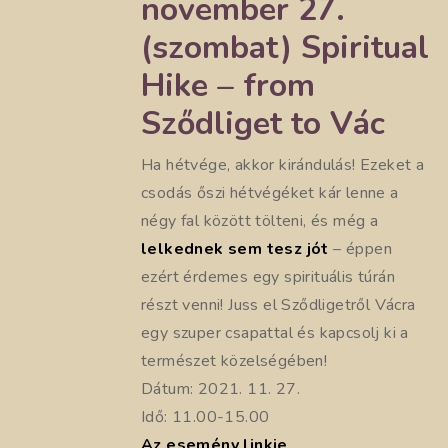
november 27.
(szombat) Spiritual
Hike – from
Sződliget to Vác
Ha hétvége, akkor kirándulás! Ezeket a
csodás őszi hétvégéket kár lenne a
négy fal között tölteni, és még a
lelkednek sem tesz jót
– éppen
ezért érdemes egy spirituális túrán
részt venni! Juss el Sződligetről Vácra
egy szuper csapattal és kapcsolj ki a
természet közelségében!
Dátum: 2021. 11. 27.
Idő: 11.00-15.00
Az esemény linkje