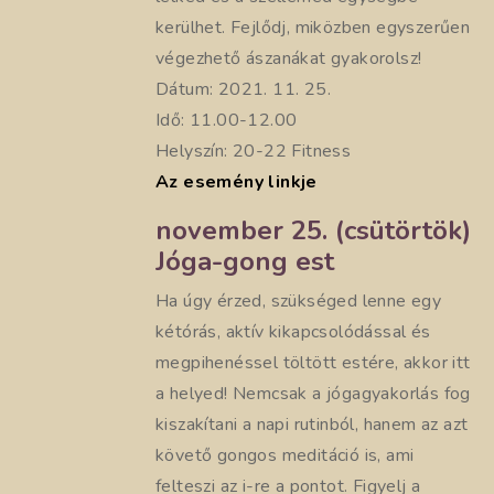
kerülhet. Fejlődj, miközben egyszerűen
végezhető ászanákat gyakorolsz!
Dátum: 2021. 11. 25.
Idő: 11.00-12.00
Helyszín: 20-22 Fitness
Az esemény linkje
november 25. (csütörtök)
Jóga-gong est
Ha úgy érzed, szükséged lenne egy
kétórás, aktív kikapcsolódással és
megpihenéssel töltött estére, akkor itt
a helyed! Nemcsak a jógagyakorlás fog
kiszakítani a napi rutinból, hanem az azt
követő gongos meditáció is, ami
felteszi az i-re a pontot. Figyelj a