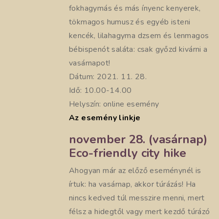
fokhagymás és más ínyenc kenyerek,
tökmagos humusz és egyéb isteni
kencék, lilahagyma dzsem és lenmagos
bébispenót saláta: csak győzd kivárni a
vasárnapot!
Dátum: 2021. 11. 28.
Idő: 10.00-14.00
Helyszín: online esemény
Az esemény linkje
november 28. (vasárnap)
Eco-friendly city hike
Ahogyan már az előző eseménynél is
írtuk: ha vasárnap, akkor túrázás! Ha
nincs kedved túl messzire menni, mert
félsz a hidegtől vagy mert kezdő túrázó