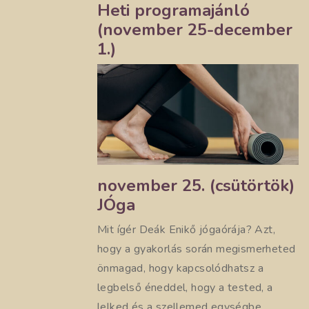
Heti programajánló
(november 25-december
1.)
november 25. (csütörtök)
JÓga
Mit ígér Deák Enikő jógaórája? Azt,
hogy a gyakorlás során megismerheted
önmagad, hogy kapcsolódhatsz a
legbelső éneddel, hogy a tested, a
lelked és a szellemed egységbe