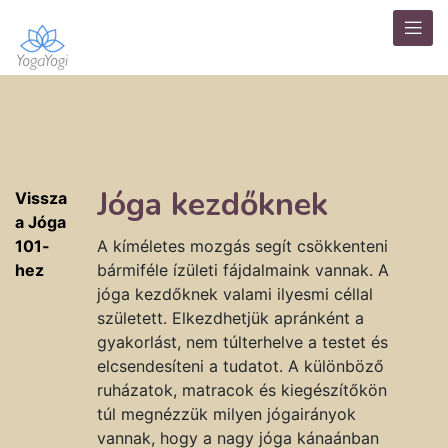
Jóga kezdőknek
Vissza
a Jóga
101-
A kíméletes mozgás segít csökkenteni
hez
bármiféle ízületi fájdalmaink vannak. A
jóga kezdőknek valami ilyesmi céllal
született. Elkezdhetjük apránként a
gyakorlást, nem túlterhelve a testet és
elcsendesíteni a tudatot. A különböző
ruházatok, matracok és kiegészítőkön
túl megnézzük milyen jógairányok
vannak, hogy a nagy jóga kánaánban