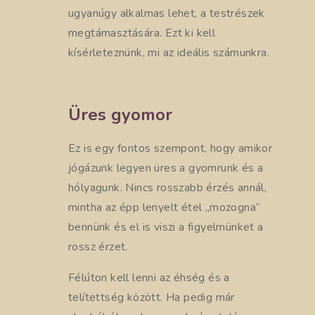
ugyanúgy alkalmas lehet, a testrészek
megtámasztására. Ezt ki kell
kísérleteznünk, mi az ideális számunkra.
Üres gyomor
Ez is egy fontos szempont, hogy amikor
jógázunk legyen üres a gyomrunk és a
hólyagunk. Nincs rosszabb érzés annál,
mintha az épp lenyelt étel „mozogna”
bennünk és el is viszi a figyelmünket a
rossz érzet.
Félúton kell lenni az éhség és a
telítettség között. Ha pedig már