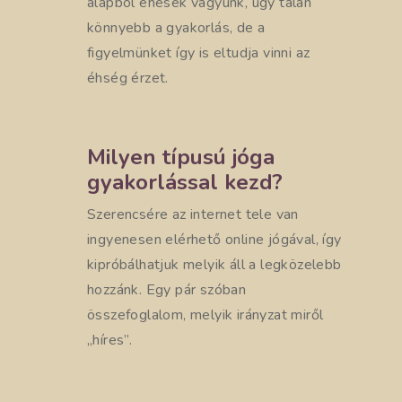
alapból éhesek vagyunk, úgy talán
könnyebb a gyakorlás, de a
figyelmünket így is eltudja vinni az
éhség érzet.
Milyen típusú jóga
gyakorlással kezd?
Szerencsére az internet tele van
ingyenesen elérhető online jógával, így
kipróbálhatjuk melyik áll a legközelebb
hozzánk. Egy pár szóban
összefoglalom, melyik irányzat miről
„híres”.