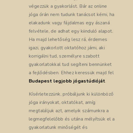
végezzük a gyakorlást. Bár az online
jóga órán nem tudunk tanácsot kérni, ha
elakadunk vagy fájdalmas egy ászaná
felvétele, de adhat egy kiinduló alapot.
Ha majd lehetőség lesz rá, érdemes
igazi, gyakorlott oktatóhoz járni, aki
korrigálni tud, személyre szabott
gyakorlatokkal tud segíteni bennünket
a fejlődésben. Ehhez keressük majd fel
Budapest legjobb jógastúdióját
.
Kísérletezzünk, próbáljunk ki különböző
jóga irányokat, oktatókat, amíg
megtaláljuk azt, amelyik számunkra a
legmegfelelőbb és utána mélyítsük el a
gyakorlatunk minőségét és