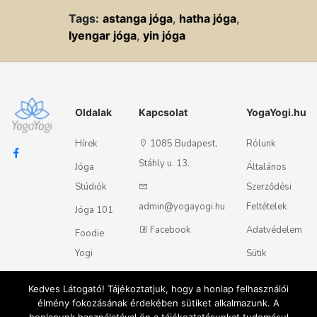
Tags:
astanga jóga
,
hatha jóga
,
Iyengar jóga
,
yin jóga
Oldalak
Kapcsolat
YogaYogi.hu
Hírek
1085 Budapest,
Rólunk
Stáhly u. 13.
Jóga
Általános
Stúdiók
Szerződési
admin@yogayogi.hu
Feltételek
Jóga 101
Facebook
Adatvédelem
Foodie
Yogi
Sütik
Kapcsolat
Kedves Látogató! Tájékoztatjuk, hogy a honlap felhasználói
élmény fokozásának érdekében sütiket alkalmazunk. A