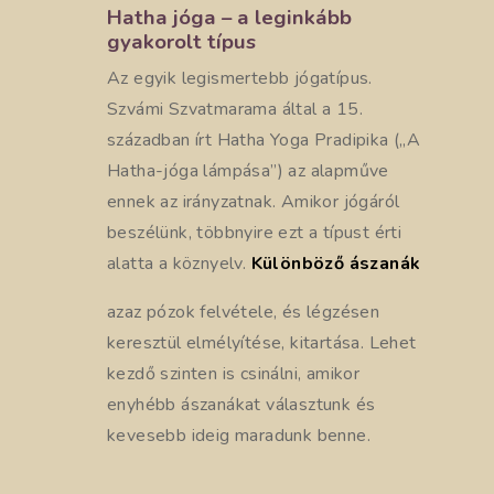
Hatha jóga – a leginkább
gyakorolt típus
Az egyik legismertebb jógatípus.
Szvámi Szvatmarama által a 15.
században írt Hatha Yoga Pradipika („A
Hatha-jóga lámpása”) az alapműve
ennek az irányzatnak. Amikor jógáról
beszélünk, többnyire ezt a típust érti
alatta a köznyelv.
Különböző ászanák
azaz pózok felvétele, és légzésen
keresztül elmélyítése, kitartása. Lehet
kezdő szinten is csinálni, amikor
enyhébb ászanákat választunk és
kevesebb ideig maradunk benne.