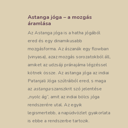
Astanga jóga – a mozgás
áramlása
Az Astanga jóga is a hatha jógából
ered és egy dinamikusabb
mozgásforma. Az ászanák egy flowban
(vinyasa), azaz mozgás sorozatokból áll,
amiket az udzsáji pránajáma légzéssel
kötnek össze. Az astanga jóga az indiai
Patanjali Jóga szútráiból ered, s maga
az
astanga
szanszkrit szó jelentése
„nyolc ág”, amit az indiai bölcs jóga
rendszerére utal. Az egyik
legismertebb, a napüdvözlet gyakorlata
is ebbe a rendszerbe tartozik.