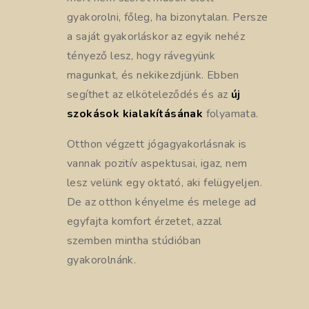
gyakorolni, főleg, ha bizonytalan. Persze
a saját gyakorláskor az egyik nehéz
tényező lesz, hogy rávegyünk
magunkat, és nekikezdjünk. Ebben
segíthet az elköteleződés és az
új
szokások kialakításának
folyamata.
Otthon végzett jógagyakorlásnak is
vannak pozitív aspektusai, igaz, nem
lesz velünk egy oktató, aki felügyeljen.
De az otthon kényelme és melege ad
egyfajta komfort érzetet, azzal
szemben mintha stúdióban
gyakorolnánk.