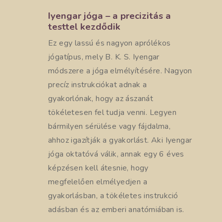
Iyengar jóga – a precizitás a
testtel kezdődik
Ez egy lassú és nagyon aprólékos
jógatípus, mely B. K. S. Iyengar
módszere a jóga elmélyítésére. Nagyon
precíz instrukciókat adnak a
gyakorlónak, hogy az ászanát
tökéletesen fel tudja venni. Legyen
bármilyen sérülése vagy fájdalma,
ahhoz igazítják a gyakorlást. Aki Iyengar
jóga oktatóvá válik, annak egy 6 éves
képzésen kell átesnie, hogy
megfelelően elmélyedjen a
gyakorlásban, a tökéletes instrukció
adásban és az emberi anatómiában is.