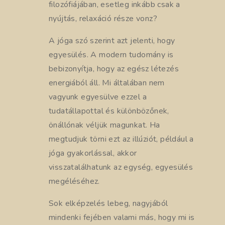
filozófiájában, esetleg inkább csak a
nyújtás, relaxáció része vonz?
A jóga szó szerint azt jelenti, hogy
egyesülés. A modern tudomány is
bebizonyítja, hogy az egész létezés
energiából áll. Mi általában nem
vagyunk egyesülve ezzel a
tudatállapottal és különbözőnek,
önállónak véljük magunkat. Ha
megtudjuk törni ezt az illúziót, például a
jóga gyakorlással, akkor
visszatalálhatunk az egység, egyesülés
megéléséhez.
Sok elképzelés lebeg, nagyjából
mindenki fejében valami más, hogy mi is