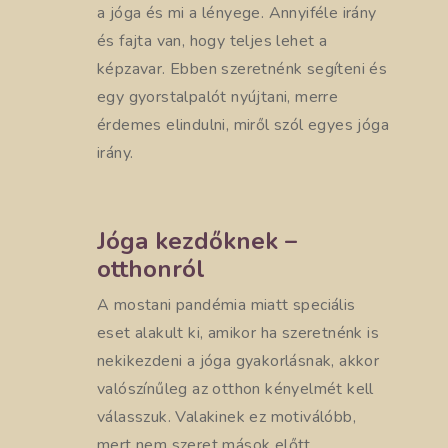
a jóga és mi a lényege. Annyiféle irány
és fajta van, hogy teljes lehet a
képzavar. Ebben szeretnénk segíteni és
egy gyorstalpalót nyújtani, merre
érdemes elindulni, miről szól egyes jóga
irány.
Jóga kezdőknek –
otthonról
A mostani pandémia miatt speciális
eset alakult ki, amikor ha szeretnénk is
nekikezdeni a jóga gyakorlásnak, akkor
valószínűleg az otthon kényelmét kell
válasszuk. Valakinek ez motiválóbb,
mert nem szeret mások előtt