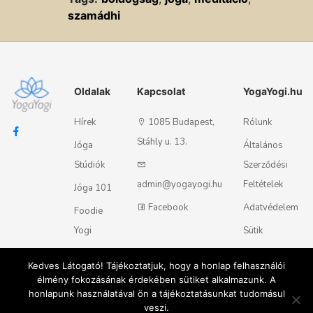
szamádhi
Oldalak
Kapcsolat
YogaYogi.hu
Hírek
1085 Budapest,
Rólunk
Stáhly u. 13.
Jóga
Általános
Stúdiók
Szerződési
admin@yogayogi.hu
Feltételek
Jóga 101
Facebook
Adatvédelem
Foodie
Yogi
Sütik
Kapcsolat
Kedves Látogató! Tájékoztatjuk, hogy a honlap felhasználói
élmény fokozásának érdekében sütiket alkalmazunk. A
honlapunk használatával ön a tájékoztatásunkat tudomásul
Magyar
English
© 2018 - 2026 Yogayogi.hu - Minden jog fenntartva
veszi.