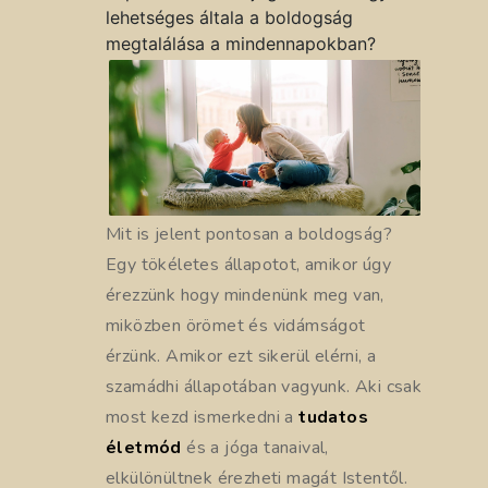
lehetséges általa a boldogság
megtalálása a mindennapokban?
Mit is jelent pontosan a boldogság?
Egy tökéletes állapotot, amikor úgy
érezzünk hogy mindenünk meg van,
miközben örömet és vidámságot
érzünk. Amikor ezt sikerül elérni, a
szamádhi állapotában vagyunk. Aki csak
most kezd ismerkedni a
tudatos
életmód
és a jóga tanaival,
elkülönültnek érezheti magát Istentől.