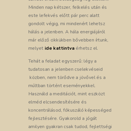
Minden nap kétszer, felkelés után és
este lefekvés előtt pár perc alatt
gondolt végig, mi mindenért lehetsz
hálás a jelenben. A hála energiájáról
már előző cikkükben bővebben írtunk,
melyet
ide kattintva
érhetsz el.
Tehát a feladat egyszerű: légy a
tudatosan a jelenben cselekvéseid
közben, nem törődve a jövővel és a
múltban történt eseményekkel.
Használd a meditációt, mint eszközt
elméd elcsendesítésére és
koncentrálásod, fókuszáló képességed
fejlesztésére. Gyakorold a jógát
amilyen gyakran csak tudod, fejlettségi