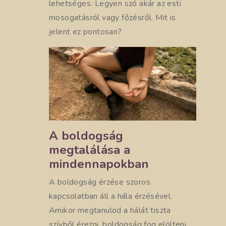
lehetséges. Legyen szó akár az esti
mosogatásról vagy főzésről. Mit is
jelent ez pontosan?
A boldogság
megtalálása a
mindennapokban
A boldogság érzése szoros
kapcsolatban áll a hála érzésével.
Amikor megtanulod a hálát tiszta
szívből érezni, boldogság fog elölteni.