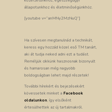
közérzetünkhöz, egészségügyi
állapotunkhoz és életminőségünkhöz.
[youtube v=”anMNy2MzNuQ”]
Ha szívesen megtanulnád a technikát,
keress egy hozzád közel eső TM tanárt,
aki át tudja neked adni ezt a tudást.
Reméljük cikkünk hasznosnak bizonyult
és hamarosan még nagyobb
boldogságban lehet majd részetek!
További hírekért és bejezésekért
kövessetek minket a
Facebook
oldalunkon
, így elsőként
értesülhettek az új tartalmakról.