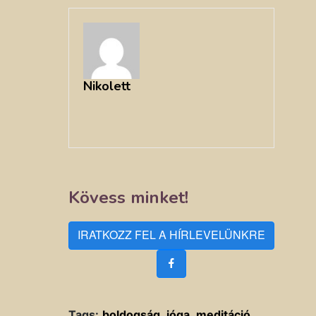
Nikolett
Kövess minket!
IRATKOZZ FEL A HÍRLEVELÜNKRE
Tags:
boldogság
,
jóga
,
meditáció
,