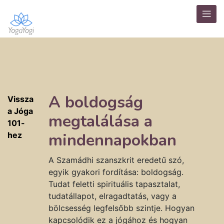
A boldogság
Vissza
a Jóga
megtalálása a
101-
mindennapokban
hez
A Szamádhi szanszkrit eredetű szó,
egyik gyakori fordítása: boldogság.
Tudat feletti spirituális tapasztalat,
tudatállapot, elragadtatás, vagy a
bölcsesség legfelsőbb szintje. Hogyan
kapcsolódik ez a jógához és hogyan