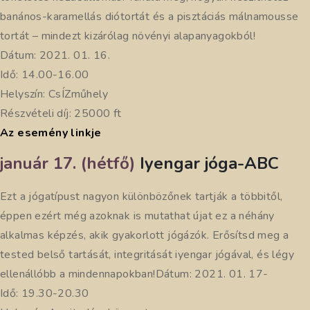
banános-karamellás diótortát és a pisztáciás málnamousse
tortát – mindezt kizárólag növényi alapanyagokból!
Dátum: 2021. 01. 16.
Idő: 14.00-16.00
Helyszín: CsÍZműhely
Részvételi díj: 25000 ft
Az esemény linkje
január 17. (hétfő)
Iyengar jóga-ABC
Ezt a jógatípust nagyon különbözőnek tartják a többitől,
éppen ezért még azoknak is mutathat újat ez a néhány
alkalmas képzés, akik gyakorlott jógázók. Erősítsd meg a
tested belső tartását, integritását iyengar jógával, és légy
ellenállóbb a mindennapokban!Dátum: 2021. 01. 17-
Idő: 19.30-20.30