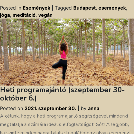
Posted in
Események
|
Tagged
Budapest
,
események
,
jóga
,
meditáció
,
vegán
Heti programajánló (szeptember 30-
október 6.)
Posted on
2021. szeptember 30.
|
by
anna
A célunk, hogy a heti programajánló segítségével mindenki
megtalálja a számára ideális elfoglaltságot. Sőt! A legjobb,
ha szinte minden napra találsz legalább egy olyan eseményt,