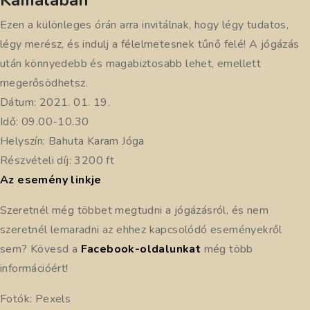
Kamalában
Ezen a különleges órán arra invitálnak, hogy légy tudatos,
légy merész, és indulj a félelmetesnek tűnő felé! A jógázás
után könnyedebb és magabiztosabb lehet, emellett
megerősödhetsz.
Dátum: 2021. 01. 19.
Idő: 09.00-10.30
Helyszín: Bahuta Karam Jóga
Részvételi díj: 3200 ft
Az esemény linkje
Szeretnél még többet megtudni a jógázásról, és nem
szeretnél lemaradni az ehhez kapcsolódó eseményekről
sem? Kövesd a
Facebook-oldalunkat
még több
információért!
Fotók: Pexels