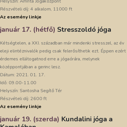
Helyszín: Amrita Jógaközpont
Részvételi díj: 4 alkalom, 11000 ft
Az esemény linkje
január 17. (hétfő)
Stresszoldó jóga
Kétségtelen, a XXI. században már mindenki stresszel, az év
eleji elintéznivalók pedig csak felerősíthetik ezt. Éppen ezért
érdemes ellátogatnod erre a jógaórára, melynek
középpontjában a gerinc lesz.
Dátum: 2021. 01. 17.
Idő: 09.00-11.00
Helyszín: Santosha Segítő Tér
Részvételi díj: 2600 ft
Az esemény linkje
január 19. (szerda)
Kundalini jóga a