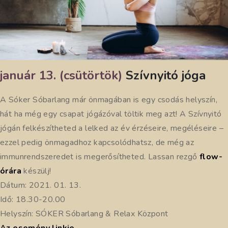
január 13. (csütörtök)
Szívnyitó jóga
A Sóker Sóbarlang már önmagában is egy csodás helyszín,
hát ha még egy csapat jógázóval töltik meg azt! A Szívnyitó
jógán felkészítheted a lelked az év érzéseire, megéléseire –
ezzel pedig önmagadhoz kapcsolódhatsz, de még az
immunrendszeredet is megerősítheted. Lassan rezgő
flow-
órára
készülj!
Dátum: 2021. 01. 13.
Idő: 18.30-20.00
Helyszín: SÓKER Sóbarlang & Relax Központ