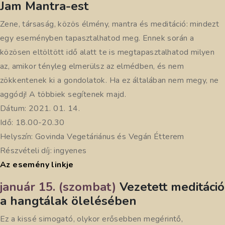
Jam Mantra-est
Zene, társaság, közös élmény, mantra és meditáció: mindezt
egy eseményben tapasztalhatod meg. Ennek során a
közösen eltöltött idő alatt te is megtapasztalhatod milyen
az, amikor tényleg elmerülsz az elmédben, és nem
zökkentenek ki a gondolatok. Ha ez általában nem megy, ne
aggódj! A többiek segítenek majd.
Dátum: 2021. 01. 14.
Idő: 18.00-20.30
Helyszín: Govinda Vegetáriánus és Vegán Étterem
Részvételi díj: ingyenes
Az esemény linkje
január 15. (szombat)
Vezetett meditáció
a hangtálak ölelésében
Ez a kissé simogató, olykor erősebben megérintő,