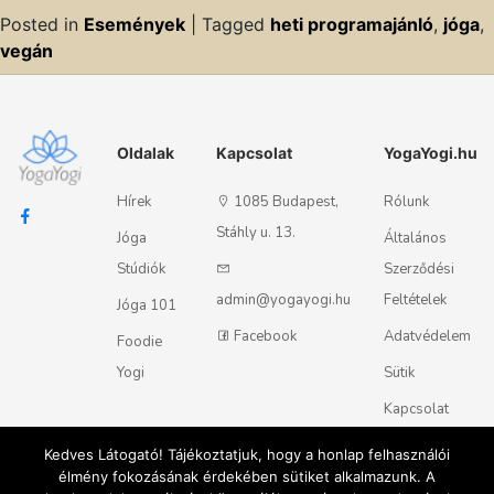
Posted in
Események
|
Tagged
heti programajánló
,
jóga
,
vegán
Oldalak
Kapcsolat
YogaYogi.hu
Hírek
1085 Budapest,
Rólunk
Stáhly u. 13.
Jóga
Általános
Stúdiók
Szerződési
admin@yogayogi.hu
Feltételek
Jóga 101
Facebook
Adatvédelem
Foodie
Yogi
Sütik
Kapcsolat
Kedves Látogató! Tájékoztatjuk, hogy a honlap felhasználói
élmény fokozásának érdekében sütiket alkalmazunk. A
Magyar
English
© 2018 - 2026 Yogayogi.hu - Minden jog fenntartva