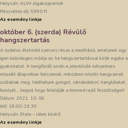
Helyszín: AUM Jógaközpontok
Részvételi díj: 5990 ft
Az esemény linkje
október 6. (szerda) Révülő
hangszertartás
A tudatos életmód szerves része a meditáció, amelynek egy
igen különleges módja az, ha hangszertartással kötik egybe a
gyakorlatot. A hangfürdő során a jelenlévők kényelmes
relaxált állapotban fekszenek, miközben intuitív hangszerek
szólalnak meg. Hallhatunk gongot, sámándobot, hangtálakat,
furulyát… hagyd, hogy feloldják a benned rejlő feszültséget!
Dátum: 2021. 10. 06.
Idő: 18.00-19.30
Helyszín: Etele – lélek kísérő
Az esemény linkje