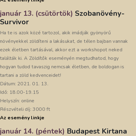
Az esemény linkje
január 13. (csütörtök)
Szobanövény-
Survivor
Ha te is azok közé tartozol, akik imádják gyönyörű
növényekkel zöldíteni a lakásukat, de télen bajban vannak
ezek életben tartásával, akkor ezt a workshopot neked
találták ki. A Zöldítők eseményén megtudhatod, hogy
hogyan tudod tavaszig nemcsak életben, de boldogan is
tartani a zöld kedvenceidet!
Dátum: 2021. 01. 13.
Idő: 18.00-19.15
Helyszín: online
Részvételi díj: 3000 ft
Az esemény linkje
január 14. (péntek)
Budapest Kirtana