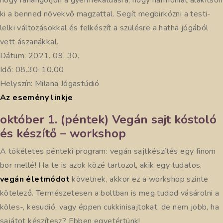
hogy ráhangoljon a gyermekáldásra, hogy harmóniát alakítson
ki a benned növekvő magzattal. Segít megbirkózni a testi-
lelki változásokkal és felkészít a szülésre a hatha jógából
vett ászanákkal.
Dátum: 2021. 09. 30.
Idő: 08.30-10.00
Helyszín: Milana Jógastúdió
Az esemény linkje
október 1. (péntek) Vegán sajt kóstoló
és készítő – workshop
A tökéletes pénteki program: vegán sajtkészítés egy finom
bor mellé! Ha te is azok közé tartozol, akik egy tudatos,
vegán életmódot
követnek, akkor ez a workshop szinte
kötelező. Természetesen a boltban is meg tudod vásárolni a
köles-, kesudió, vagy éppen cukkinisajtokat, de nem jobb, ha
sajátot készítesz? Ebben egyetértünk!