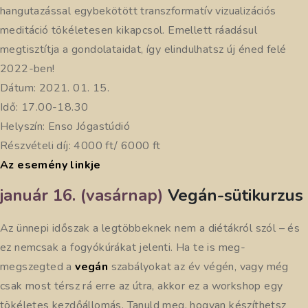
hangutazással egybekötött transzformatív vizualizációs
meditáció tökéletesen kikapcsol. Emellett ráadásul
megtisztítja a gondolataidat, így elindulhatsz új éned felé
2022-ben!
Dátum: 2021. 01. 15.
Idő: 17.00-18.30
Helyszín: Enso Jógastúdió
Részvételi díj: 4000 ft/ 6000 ft
Az esemény linkje
január 16. (vasárnap)
Vegán-sütikurzus
Az ünnepi időszak a legtöbbeknek nem a diétákról szól – és
ez nemcsak a fogyókúrákat jelenti. Ha te is meg-
megszegted a
vegán
szabályokat az év végén, vagy még
csak most térsz rá erre az útra, akkor ez a workshop egy
tökéletes kezdőállomás. Tanuld meg, hogyan készíthetsz