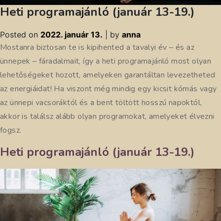
Heti programajánló (január 13-19.)
Posted on
2022. január 13.
|
by
anna
Mostanra biztosan te is kipihented a tavalyi év – és az
ünnepek – fáradalmait, így a heti programajánló most olyan
lehetőségeket hozott, amelyeken garantáltan levezetheted
az energiáidat! Ha viszont még mindig egy kicsit kómás vagy
az ünnepi vacsoráktól és a bent töltött hosszú napoktól,
akkor is találsz alább olyan programokat, amelyeket élvezni
fogsz.
Heti programajánló (január 13-19.)