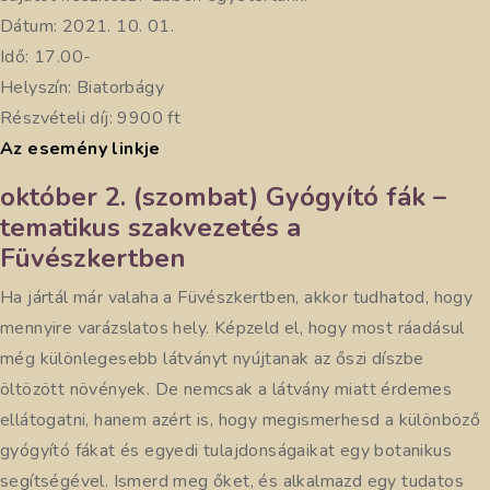
Dátum: 2021. 10. 01.
Idő: 17.00-
Helyszín: Biatorbágy
Részvételi díj: 9900 ft
Az esemény linkje
október 2. (szombat) Gyógyító fák –
tematikus szakvezetés a
Füvészkertben
Ha jártál már valaha a Füvészkertben, akkor tudhatod, hogy
mennyire varázslatos hely. Képzeld el, hogy most ráadásul
még különlegesebb látványt nyújtanak az őszi díszbe
öltözött növények. De nemcsak a látvány miatt érdemes
ellátogatni, hanem azért is, hogy megismerhesd a különböző
gyógyító fákat és egyedi tulajdonságaikat egy botanikus
segítségével. Ismerd meg őket, és alkalmazd egy tudatos