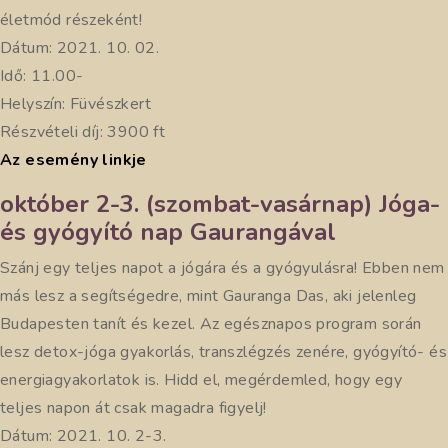
életmód részeként!
Dátum: 2021. 10. 02.
Idő: 11.00-
Helyszín: Füvészkert
Részvételi díj: 3900 ft
Az esemény linkje
október 2-3. (szombat-vasárnap) Jóga-
és gyógyító nap Gaurangával
Szánj egy teljes napot a jógára és a gyógyulásra! Ebben nem
más lesz a segítségedre, mint Gauranga Das, aki jelenleg
Budapesten tanít és kezel. Az egésznapos program során
lesz detox-jóga gyakorlás, transzlégzés zenére, gyógyító- és
energiagyakorlatok is. Hidd el, megérdemled, hogy egy
teljes napon át csak magadra figyelj!
Dátum: 2021. 10. 2-3.