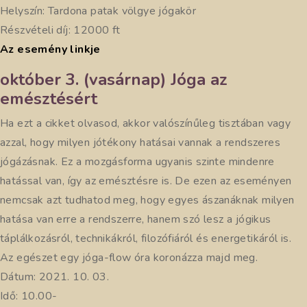
Helyszín: Tardona patak völgye jógakör
Részvételi díj: 12000 ft
Az esemény linkje
október 3. (vasárnap) Jóga az
emésztésért
Ha ezt a cikket olvasod, akkor valószínűleg tisztában vagy
azzal, hogy milyen jótékony hatásai vannak a rendszeres
jógázásnak. Ez a mozgásforma ugyanis szinte mindenre
hatással van, így az emésztésre is. De ezen az eseményen
nemcsak azt tudhatod meg, hogy egyes ászanáknak milyen
hatása van erre a rendszerre, hanem szó lesz a jógikus
táplálkozásról, technikákról, filozófiáról és energetikáról is.
Az egészet egy jóga-flow óra koronázza majd meg.
Dátum: 2021. 10. 03.
Idő: 10.00-